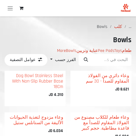
خطي للذهاب إلى المحتوى
...
كلب
Bowls
Bowls
طعام
Toys
Pee Pads
عناية وتزيين
Bowls
More
الفرز حسب
عوامل التصفية
وعاء دائري من الفولاذ
Dog Bowl Stainless Steel
المقاوم للصدأ - 30 سم
With Non-Slip Rubber Base
18Cm
JD
8.621
JD
4.310
وعاء طعام للكلاب مصنوع من
وعاء مزدوج لتغذية الحيوانات
الفولاذ المقاوم للصدأ مع
الأليفة من الستانلس ستيل
قاعدة مطاطية. حجم كبير
JD
6.034