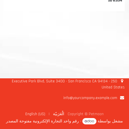
JD
6.034
250 Executive Park Blvd, Suite 3400 • San Francisco CA 94134 •
United States
info@yourcompany.example.com
Copyright © Petmoon
الْعَرَبيّة
|
English (US)
مشغل بواسطة
- رقم واحد
التجارة الإلكترونية مفتوحة المصدر